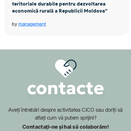
teritoriale durabile pentru dezvoltarea
economică rurală a Republicii Moldova”
by
management
contacte
Aveți întrebări despre activitatea CICO
sau doriți să
aflați cum
vă putem sprijini?
Contactați-ne și hai să colaborăm!